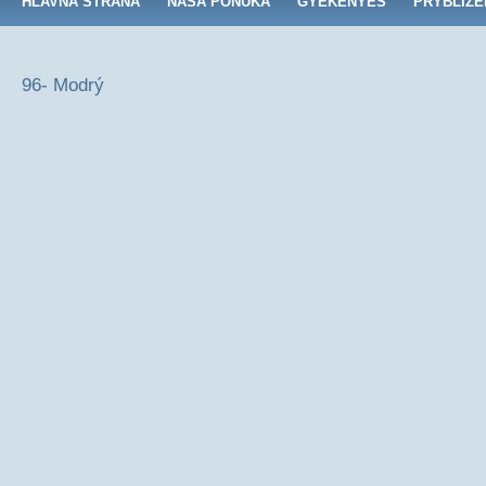
HLAVNÁ STRANA
NAŠA PONUKA
GYÉKÉNYES
PRYBLIŽE
96- Modrý