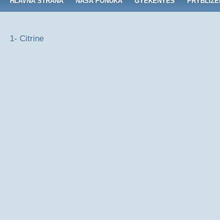
HLAVNÁ STRANA
NAŠA PONUKA
GYÉKÉNYES
PRYBLIŽE
1- Citrine