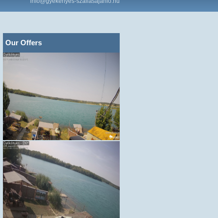
info@gyekenyes-szallasajanlo.hu
Our Offers