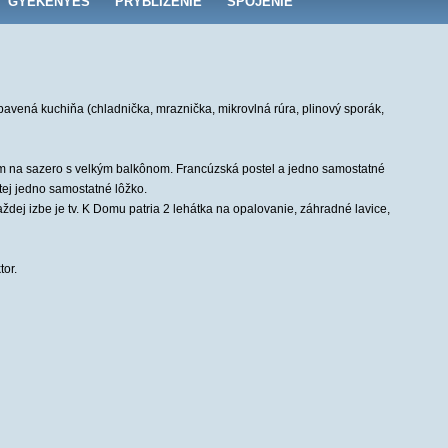
GYÉKÉNYES
PRYBLIŽENIE
SPOJENIE
bavená kuchiňa (chladnička, mraznička, mikrovlná rúra, plinový sporák,
om na sazero s velkým balkônom. Francúzská postel a jedno samostatné
etej jedno samostatné lôžko.
dej izbe je tv. K Domu patria 2 lehátka na opalovanie, záhradné lavice,
tor.