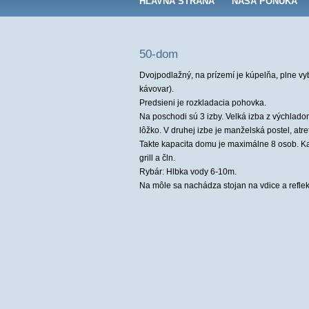
HLAVNÁ STRANA
NAŠA PONUKA
50-dom
Dvojpodlažný, na prízemí je kúpelňa, plne vy
kávovar).
Predsieni je rozkladacia pohovka.
Na poschodi sú 3 izby. Velká izba z výchlad
lôžko. V druhej izbe je manželská postel, atr
Takte kapacita domu je maximálne 8 osob. Kaž
grill a čln.
Rybár: Hlbka vody 6-10m.
Na môle sa nachádza stojan na vdice a reflek