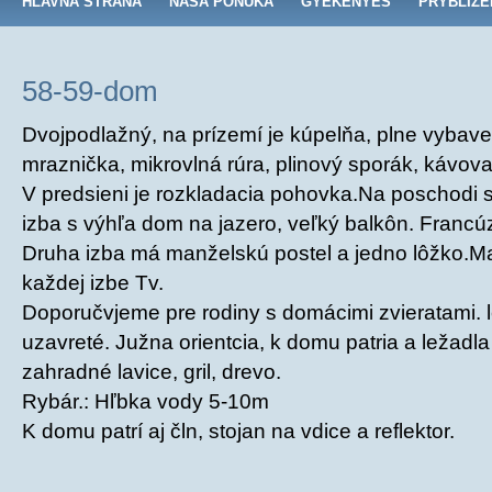
HLAVNÁ STRANA
NAŠA PONUKA
GYÉKÉNYES
PRYBLIŽE
58-59-dom
Dvojpodlažný, na prízemí je kúpelňa, plne vybave
mraznička, mikrovlná rúra, plinový sporák, kávova
V predsieni je rozkladacia pohovka.Na poschodi sú
izba s výhľa dom na jazero, veľký balkôn. Francú
Druha izba má manželskú postel a jedno lôžko.Ma
každej izbe Tv.
Doporučvjeme pre rodiny s domácimi zvieratami. 
uzavreté. Južna orientcia, k domu patria a ležadl
zahradné lavice, gril, drevo.
Rybár.: Hľbka vody 5-10m
K domu patrí aj čln, stojan na vdice a reflektor.