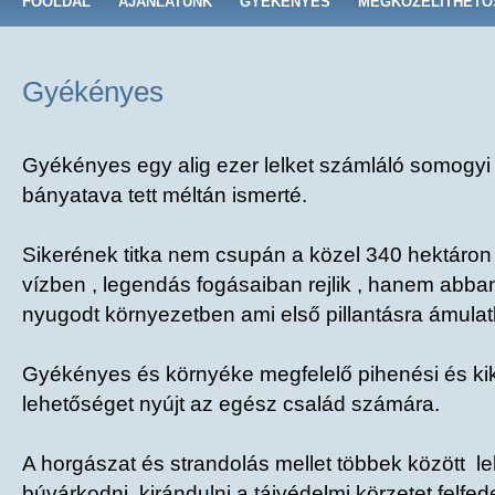
FŐOLDAL
AJÁNLATUNK
GYÉKÉNYES
MEGKÖZELÍTHETŐ
Gyékényes
Gyékényes egy alig ezer lelket számláló somogyi 
bányatava tett méltán ismerté.
Sikerének titka nem csupán a közel 340 hektáron el
vízben , legendás fogásaiban rejlik , hanem abban
nyugodt környezetben ami első pillantásra ámulatb
Gyékényes és környéke megfelelő pihenési és ki
lehetőséget nyújt az egész család számára.
A horgászat és strandolás mellet többek között leh
búvárkodni, kirándulni a tájvédelmi körzetet felfed