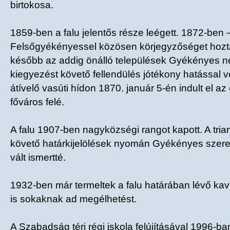
birtokosa.
1859-ben a falu jelentős része leégett. 1872-be
Felsőgyékényessel közösen körjegyzőséget hoztak
később az addig önálló települések Gyékényes n
kiegyezést követő fellendülés jótékony hatással v
átívelő vasúti hídon 1870. január 5-én indult el az
főváros felé.
A falu 1907-ben nagyközségi rangot kapott. A tri
követő határkijelölések nyomán Gyékényes szere
vált ismertté.
1932-ben már termeltek a falu határában lévő k
is sokaknak ad megélhetést.
A Szabadság téri régi iskola felújításával 1996-b