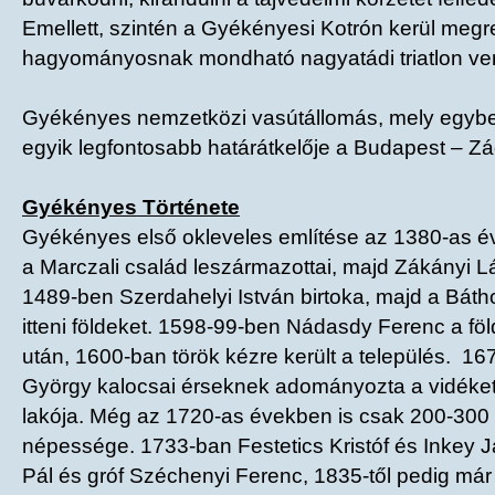
Emellett, szintén a Gyékényesi Kotrón kerül meg
hagyományosnak mondható nagyatádi triatlon ver
Gyékényes nemzetközi vasútállomás, mely egybe
egyik legfontosabb határátkelője a Budapest – Zá
Gyékényes Története
Gyékényes első okleveles említése az 1380-as é
a Marczali család leszármazottai, majd Zákányi Lás
1489-ben Szerdahelyi István birtoka, majd a Báth
itteni földeket. 1598-99-ben Nádasdy Ferenc a föl
után, 1600-ban török kézre került a település. 16
György kalocsai érseknek adományozta a vidéket,
lakója. Még az 1720-as években is csak 200-300 
népessége. 1733-ban Festetics Kristóf és Inkey J
Pál és gróf Széchenyi Ferenc, 1835-től pedig már 